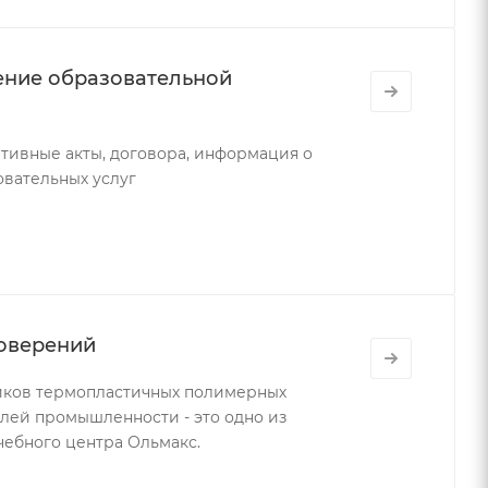
ение образовательной
тивные акты, договора, информация о
овательных услуг
товерений
иков термопластичных полимерных
лей промышленности - это одно из
чебного центра Ольмакс.