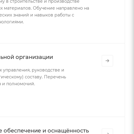
му в строительстве и производстве
х материалов. Обучение направлено на
ских знаний и навыков работы с
нологиями.
льной организации
х управления, руководстве и
гическому) составу. Перечень
ч и полномочий.
е обеспечение и оснащённость