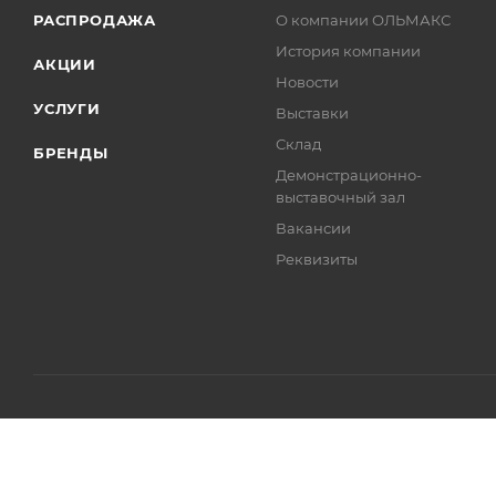
РАСПРОДАЖА
О компании ОЛЬМАКС
История компании
АКЦИИ
Новости
УСЛУГИ
Выставки
Склад
БРЕНДЫ
Демонстрационно-
выставочный зал
Вакансии
Реквизиты
© ООО «ОЛЬМАКС», 1996 - 2026 Все права защищены.
Полити