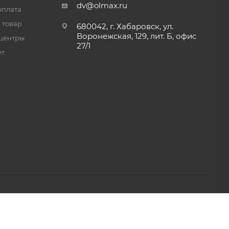
dv@olmax.ru
оплата
 товар
680042, г. Хабаровск, ул.
Воронежская, 129, лит. Б, офис
центры
27/1
ет