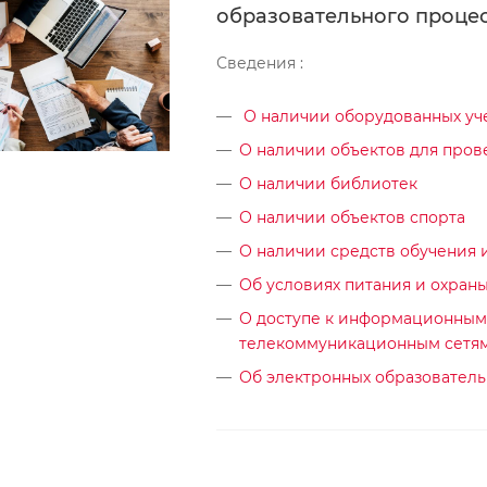
образовательного проце
Сведения :
О наличии оборудованных уч
О наличии объектов для пров
О наличии библиотек
О наличии объектов спорта
О наличии средств обучения 
Об условиях питания и охран
О доступе к информационным
телекоммуникационным сетя
Об электронных образователь