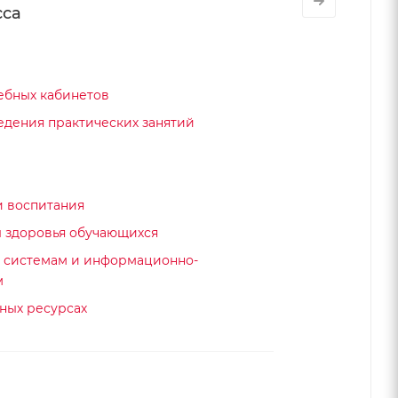
сса
ебных кабинетов
едения практических занятий
и воспитания
ы здоровья обучающихся
 системам и информационно-
м
ных ресурсах